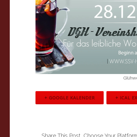
Glühwe
+ GOOGLE KALENDER
+ ICAL E
Share This Post, Choose Your Platfor