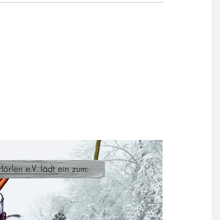
0
-
23:30
CET