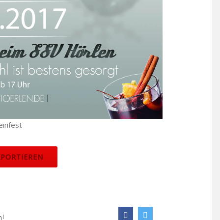
infest
XPORTIEREN
Facebook
Twitter
m!