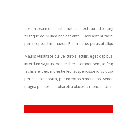
Lorem ipsum dolor sit amet, consectetur adipiscing e
tristique ac. Nullam nec est ante. Class aptent taci
per inceptos himenaeos. Etiam luctus purus ut aliqu
Mauris vulputate dui vel turpis iaculis, eget dapibu
interdum sagittis, neque libero tempor sem, id feug
facilisis elit eu, molestie leo. Suspendisse id volutp
per conubia nostra, per inceptos himenaeos. Aenean
magna posuere. In pharetra placerat rhoncus. Ut imp