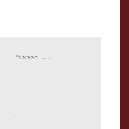
Hüttentour…………
….