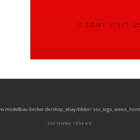
COME VISIT U
SSV Hörlen 1954 e.V.