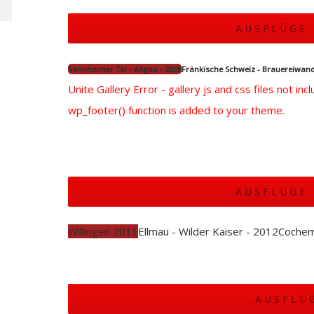
AUSFLÜGE 
Tannheimer Tal - Allgäu - 2008
Fränkische Schweiz - Brauereiwand
Unite Gallery Error - gallery js and css files not in
wp_footer() function is added to your theme.
AUSFLÜGE 
Willingen 2011
Ellmau - Wilder Kaiser - 2012
Cochem
AUSFLÜ