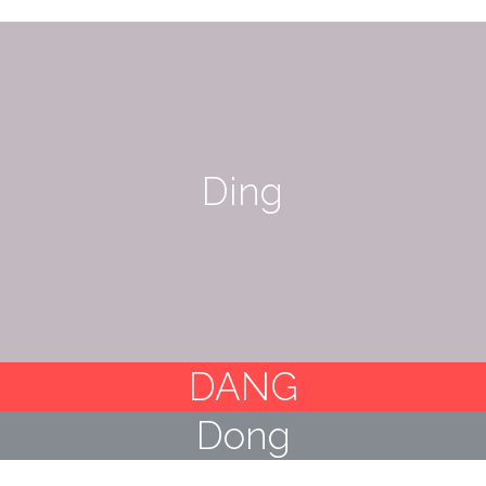
Ding
DANG
Dong