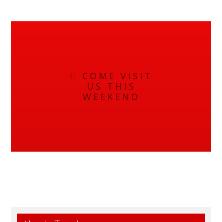
COME VISIT
US THIS
WEEKEND