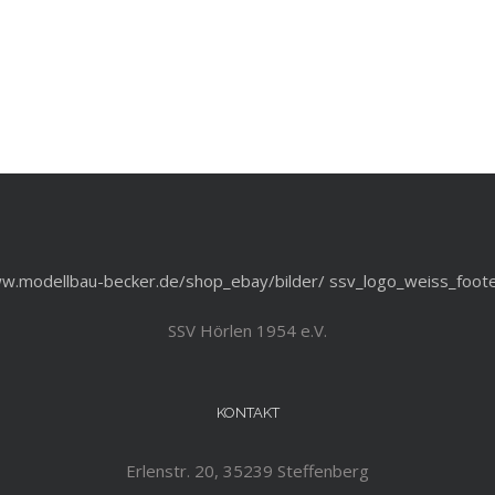
SSV Hörlen 1954 e.V.
KONTAKT
Erlenstr. 20, 35239 Steffenberg