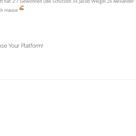
t hat 2:7 Gewonnen (die Schützen 3x Jacob Weigel 2x Alexander 
ach Hause
se Your Platform!