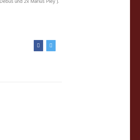
Debus und 2x Marius Pley ).
Facebook
Twitter